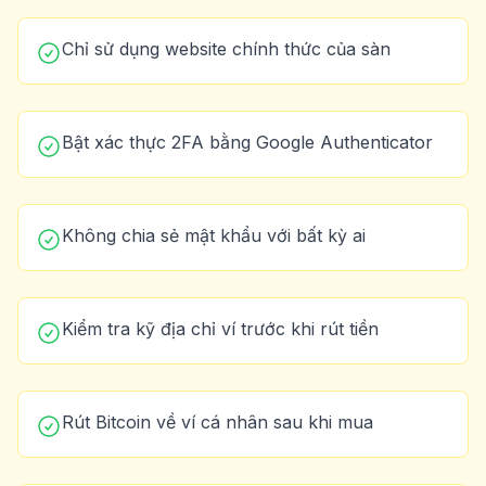
Chỉ sử dụng website chính thức của sàn
Bật xác thực 2FA bằng Google Authenticator
Không chia sẻ mật khẩu với bất kỳ ai
Kiểm tra kỹ địa chỉ ví trước khi rút tiền
Rút Bitcoin về ví cá nhân sau khi mua