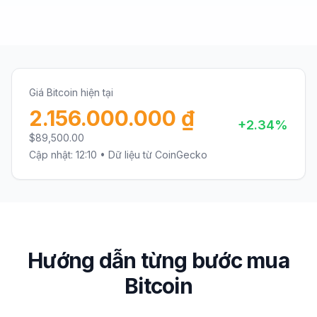
Giá Bitcoin hiện tại
2.156.000.000 ₫
+
2.34%
$89,500.00
Cập nhật:
12:10
• Dữ liệu từ CoinGecko
Hướng dẫn từng bước mua
Bitcoin