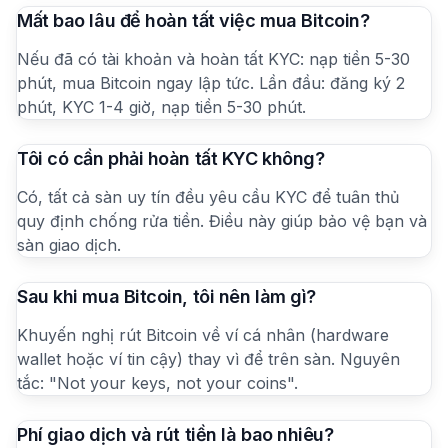
Mất bao lâu để hoàn tất việc mua Bitcoin?
Nếu đã có tài khoản và hoàn tất KYC: nạp tiền 5-30
phút, mua Bitcoin ngay lập tức. Lần đầu: đăng ký 2
phút, KYC 1-4 giờ, nạp tiền 5-30 phút.
Tôi có cần phải hoàn tất KYC không?
Có, tất cả sàn uy tín đều yêu cầu KYC để tuân thủ
quy định chống rửa tiền. Điều này giúp bảo vệ bạn và
sàn giao dịch.
Sau khi mua Bitcoin, tôi nên làm gì?
Khuyến nghị rút Bitcoin về ví cá nhân (hardware
wallet hoặc ví tin cậy) thay vì để trên sàn. Nguyên
tắc: "Not your keys, not your coins".
Phí giao dịch và rút tiền là bao nhiêu?