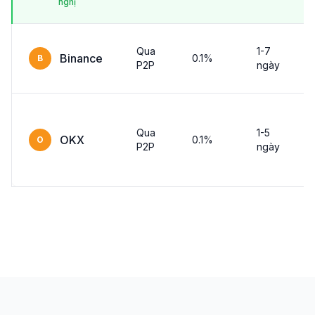
nghị
Qua
1-7
Binance
0.1%
B
P2P
ngày
Qua
1-5
OKX
0.1%
O
P2P
ngày