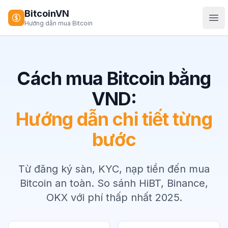
BitcoinVN
Mở
Hướng dẫn mua Bitcoin
Cách mua Bitcoin bằng
VND:
Hướng dẫn chi tiết từng
bước
Từ đăng ký sàn, KYC, nạp tiền đến mua
Bitcoin an toàn. So sánh HiBT, Binance,
OKX với phí thấp nhất 2025.