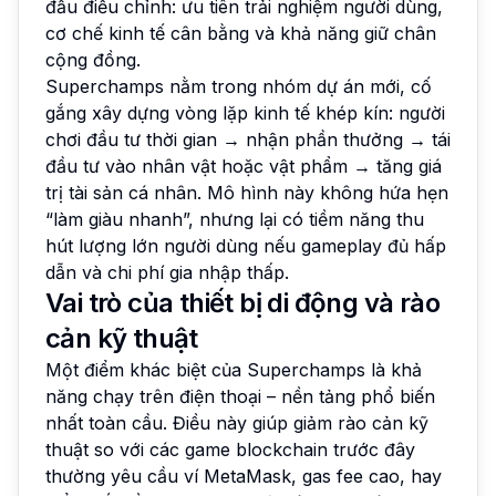
đầu điều chỉnh: ưu tiên trải nghiệm người dùng,
cơ chế kinh tế cân bằng và khả năng giữ chân
cộng đồng.
Superchamps nằm trong nhóm dự án mới, cố
gắng xây dựng vòng lặp kinh tế khép kín: người
chơi đầu tư thời gian → nhận phần thưởng → tái
đầu tư vào nhân vật hoặc vật phẩm → tăng giá
trị tài sản cá nhân. Mô hình này không hứa hẹn
“làm giàu nhanh”, nhưng lại có tiềm năng thu
hút lượng lớn người dùng nếu gameplay đủ hấp
dẫn và chi phí gia nhập thấp.
Vai trò của thiết bị di động và rào
cản kỹ thuật
Một điểm khác biệt của Superchamps là khả
năng chạy trên điện thoại – nền tảng phổ biến
nhất toàn cầu. Điều này giúp giảm rào cản kỹ
thuật so với các game blockchain trước đây
thường yêu cầu ví MetaMask, gas fee cao, hay