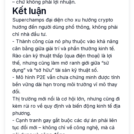
– chứ không phải lợi nhuận.
Kết luận
Superchamps đại diện cho xu hướng crypto
hướng đến người dùng phổ thông, không phải
chỉ nhà đầu tư.
- Thành công của nó phụ thuộc vào khả năng
cân bằng giữa giải trí và phần thưởng kinh tế.
Rào cản kỹ thuật thấp (qua điện thoại) là lợi
thế, nhưng cũng làm mờ ranh giới giữa “sử
dụng” và “sở hữu” tài sản kỹ thuật số.
- Mô hình P2E vẫn chưa chứng minh được tính
bền vững dài hạn trong môi trường vĩ mô thay
đổi.
Thị trường mới nổi là cơ hội lớn, nhưng cũng đi
kèm rủi ro về quy định và biến động kinh tế địa
phương.
- Cạnh tranh gay gắt buộc các dự án phải liên
tục đổi mới – không chỉ về công nghệ, mà cả