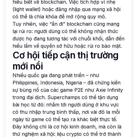
hiểu biết về blockchain. Việc tích hợp ví nhẹ
(light wallet) hoặc đăng nhập qua mạng xã hội
có thể là chìa khóa để mở rộng quy mô.
Tuy nhiên, việc “ẩn đi” blockchain cũng mang
lại rủi ro: người dùng có thể không nhận thức
được họ đang tương tác với chuỗi khối, dẫn đến
hiểu lầm về quyền sở hữu hoặc rủi ro bảo mật.
Cơ hội tiếp cận thị trường
mới nổi
Nhiều quốc gia đang phát triển – như
Philippines, Indonesia, Nigeria – đã chứng kiến
sự bùng nổ của các game P2E như Axie Infinity
trong đại dịch. Superchamps có thể tận dụng
bài học từ đó: nhắm tới người dùng ở khu vực
có thu nhập trung bình thấp, nơi vài đô la mỗi
ngày từ game có thể tạo ra khác biệt thực tế.
Đây không chỉ là cơ hội kinh doanh, mà còn là
thử nghiệm xã hội: liệu crypto có thể trở thành