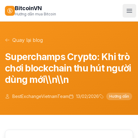
BitcoinVN
Mở
Hướng dẫn mua Bitcoin
Quay lại blog
Superchamps Crypto: Khi trò
chơi blockchain thu hút người
dùng mới\\n\\n
BestExchangeVietnamTeam
13/02/2026
Hướng dẫn