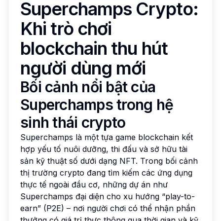
Superchamps Crypto:
Khi trò chơi
blockchain thu hút
người dùng mới
Bối cảnh nổi bật của
Superchamps trong hệ
sinh thái crypto
Superchamps là một tựa game blockchain kết
hợp yếu tố nuôi dưỡng, thi đấu và sở hữu tài
sản kỹ thuật số dưới dạng NFT. Trong bối cảnh
thị trường crypto đang tìm kiếm các ứng dụng
thực tế ngoài đầu cơ, những dự án như
Superchamps đại diện cho xu hướng “play-to-
earn” (P2E) – nơi người chơi có thể nhận phần
thưởng có giá trị thực thông qua thời gian và kỹ