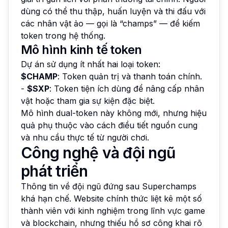
dùng có thể thu thập, huấn luyện và thi đấu với
các nhân vật ảo — gọi là “champs” — để kiếm
token trong hệ thống.
Mô hình kinh tế token
Dự án sử dụng ít nhất hai loại token:
$CHAMP
: Token quản trị và thanh toán chính.
-
$SXP
: Token tiện ích dùng để nâng cấp nhân
vật hoặc tham gia sự kiện đặc biệt.
Mô hình dual-token này không mới, nhưng hiệu
quả phụ thuộc vào cách điều tiết nguồn cung
và nhu cầu thực tế từ người chơi.
Công nghệ và đội ngũ
phát triển
Thông tin về đội ngũ đứng sau Superchamps
khá hạn chế. Website chính thức liệt kê một số
thành viên với kinh nghiệm trong lĩnh vực game
và blockchain, nhưng thiếu hồ sơ công khai rõ